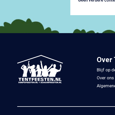
Geen verdere conte
Over 
Blijf op 
Over ons
Algemene