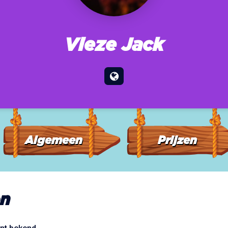
Vieze Jack
Algemeen
Prijzen
n