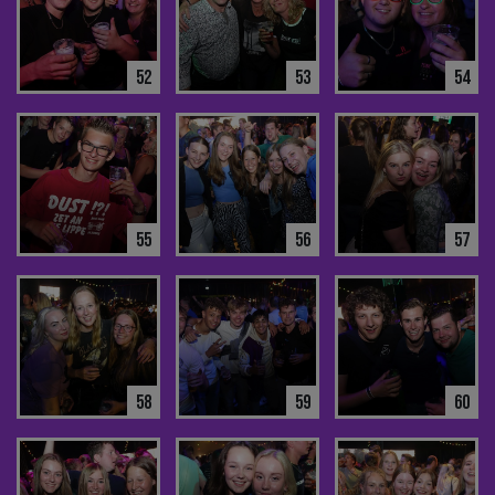
52
53
54
55
56
57
58
59
60