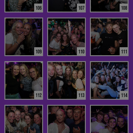
106
107
108
109
110
111
112
113
114