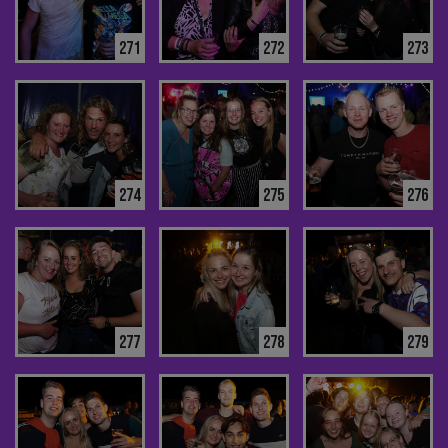
271
272
273
274
275
276
277
278
279