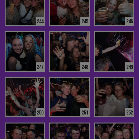
244
245
246
247
248
249
250
251
252