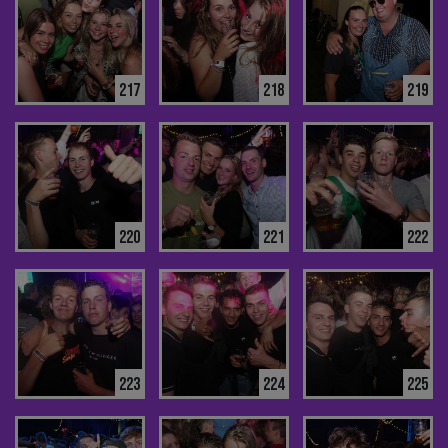
217
218
219
220
221
222
223
224
225