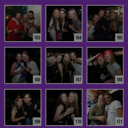
163
164
165
166
167
168
169
170
171