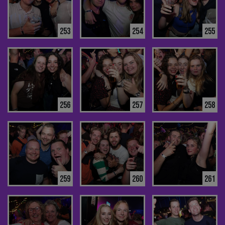
253
254
255
256
257
258
259
260
261