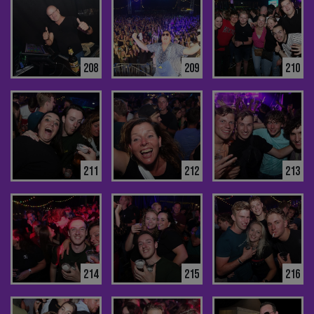
208
209
210
211
212
213
214
215
216