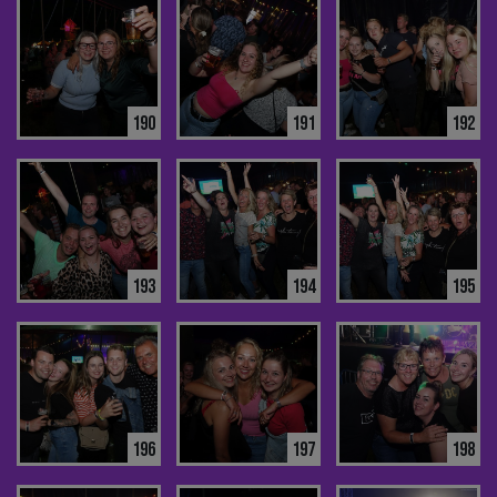
190
191
192
193
194
195
196
197
198