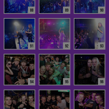
88
89
90
91
92
93
94
95
96