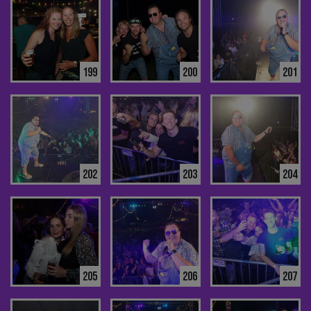
199
200
201
202
203
204
205
206
207