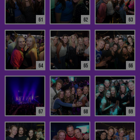
61
62
63
64
65
66
67
68
69