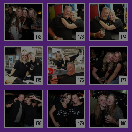
172
173
174
175
176
177
178
179
180