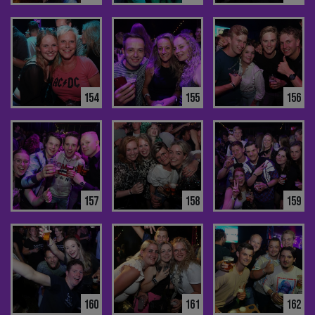
154
155
156
157
158
159
160
161
162