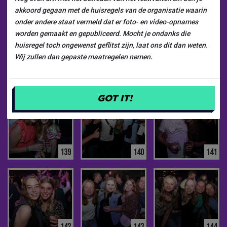
133
134
135
akkoord gegaan met de huisregels van de organisatie waarin
onder andere staat vermeld dat er foto- en video-opnames
worden gemaakt en gepubliceerd. Mocht je ondanks die
huisregel toch ongewenst geflitst zijn, laat ons dit dan weten.
Wij zullen dan gepaste maatregelen nemen.
136
137
138
GOT IT!
139
140
141
142
143
144