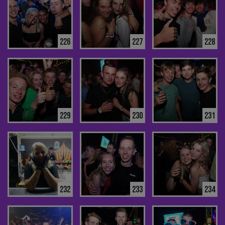
226
227
228
229
230
231
232
233
234