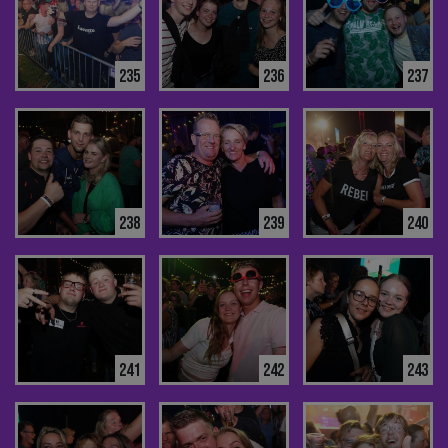
235
236
237
238
239
240
241
242
243