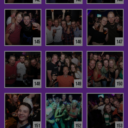
145
146
147
148
149
150
151
152
153