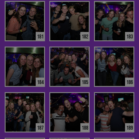
181
182
183
184
185
186
187
188
189