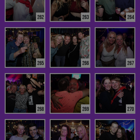
262
263
264
265
266
267
268
269
270