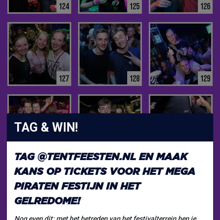
124
125
126
127
128
129
TAG & WIN!
130
131
132
TAG
@TENTFEESTEN.NL
EN MAAK
KANS OP TICKETS VOOR HET
MEGA
PIRATEN FESTIJN
IN HET
GELREDOME!
Nog even dit: met het betreden van het festivalterrein ben je