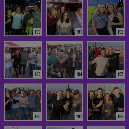
190
191
192
193
194
195
196
197
198