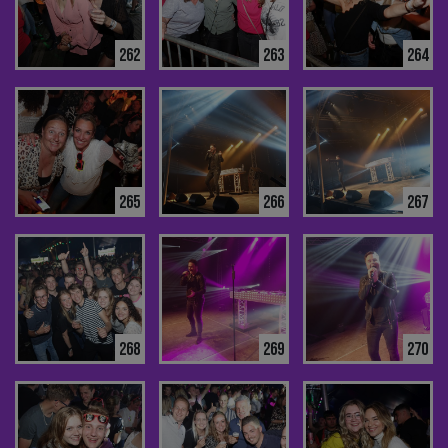
262
263
264
265
266
267
268
269
270