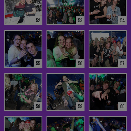
52
53
54
55
56
57
58
59
60