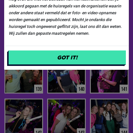
133
134
135
akkoord gegaan met de huisregels van de organisatie waarin
onder andere staat vermeld dat er foto- en video-opnames
worden gemaakt en gepubliceerd. Mocht je ondanks die
huisregel toch ongewenst geflitst zijn, laat ons dit dan weten.
Wij zullen dan gepaste maatregelen nemen.
136
137
138
GOT IT!
139
140
141
142
143
144