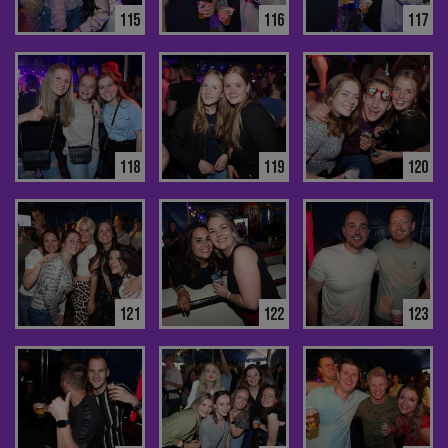
115
116
117
118
119
120
121
122
123