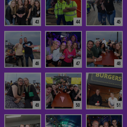
43
44
45
46
47
48
49
50
51