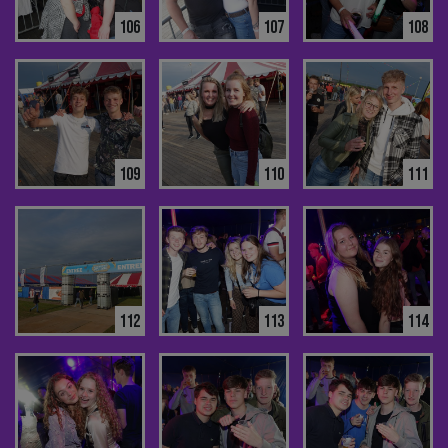
106
107
108
109
110
111
112
113
114