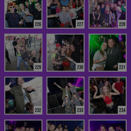
226
227
228
229
230
231
232
233
234