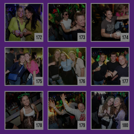
172
173
174
175
176
177
178
179
180