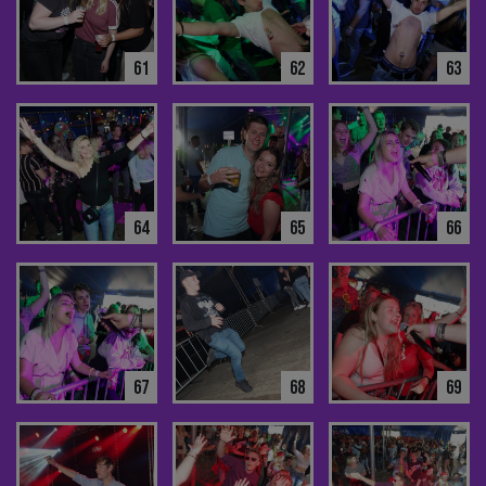
61
62
63
64
65
66
67
68
69