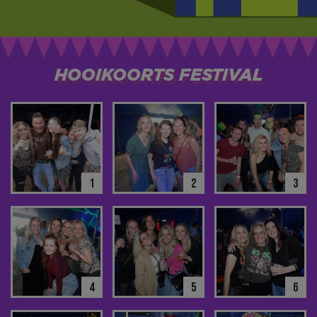
HOOIKOORTS FESTIVAL
1
2
3
4
5
6