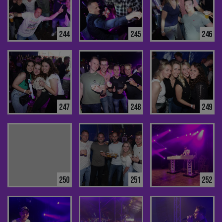
244
245
246
247
248
249
250
251
252