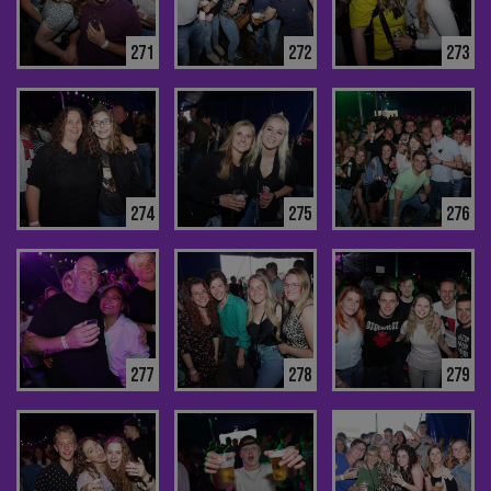
271
272
273
274
275
276
277
278
279