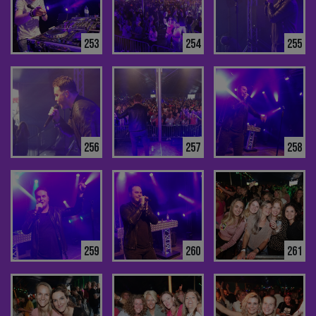
253
254
255
256
257
258
259
260
261