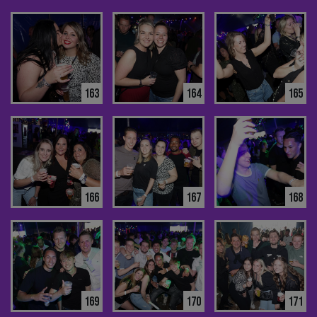
163
164
165
166
167
168
169
170
171