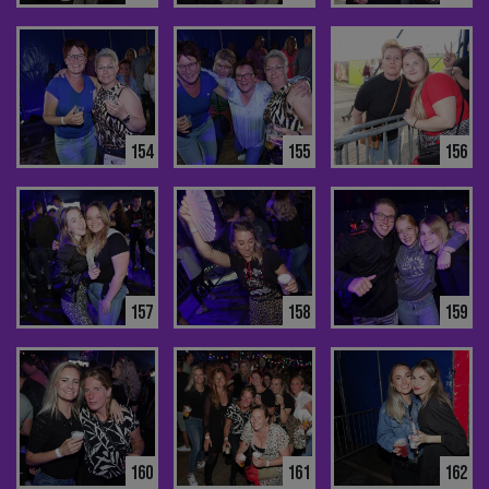
154
155
156
157
158
159
160
161
162