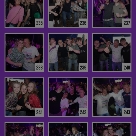
235
236
237
238
239
240
241
242
243