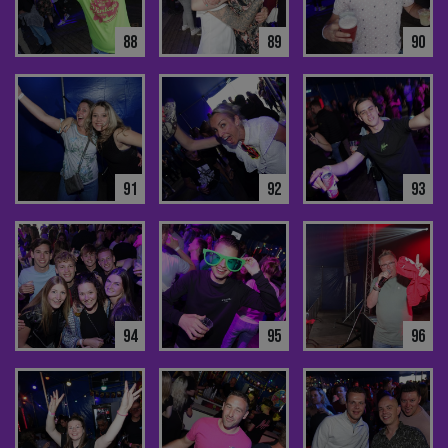
88
89
90
91
92
93
94
95
96