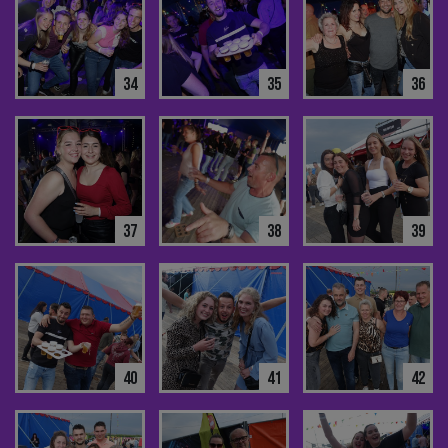
34
35
36
37
38
39
40
41
42