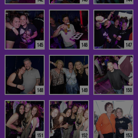
145
146
147
148
149
150
151
152
153