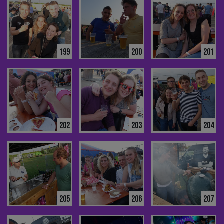
199
200
201
202
203
204
205
206
207