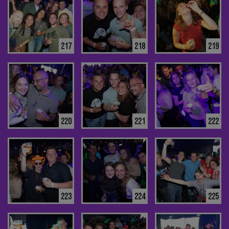
217
218
219
220
221
222
223
224
225