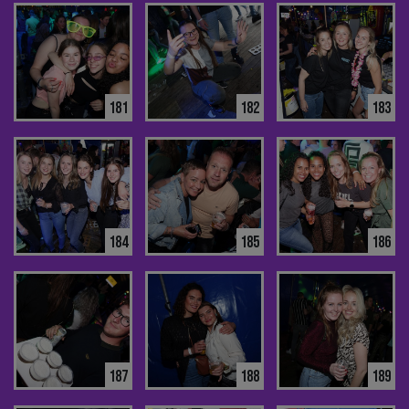
181
182
183
184
185
186
187
188
189