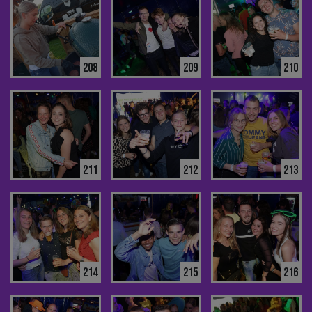
208
209
210
211
212
213
214
215
216