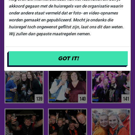
akkoord gegaan met de huisregels van de organisatie waarin
133
134
135
onder andere staat vermeld dat er foto- en video-opnames
worden gemaakt en gepubliceerd. Mocht je ondanks die
huisregel toch ongewenst geflitst zijn, laat ons dit dan weten.
Wij zullen dan gepaste maatregelen nemen.
136
137
138
GOT IT!
139
140
141