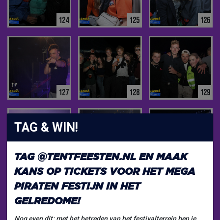
124
125
126
127
128
129
TAG & WIN!
TAG
@TENTFEESTEN.NL
EN MAAK
130
131
132
KANS OP TICKETS VOOR HET
MEGA
PIRATEN FESTIJN
IN HET
GELREDOME!
Nog even dit: met het betreden van het festivalterrein ben je