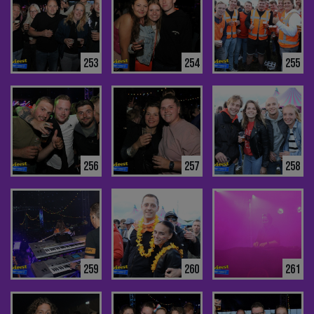
253
254
255
256
257
258
259
260
261