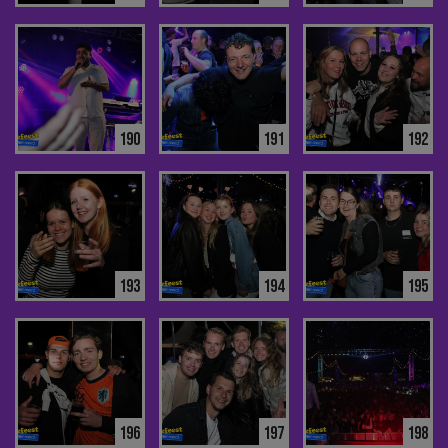
190
191
192
193
194
195
196
197
198