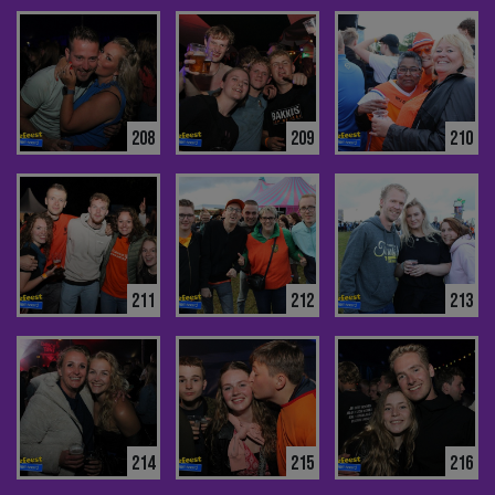
208
209
210
211
212
213
214
215
216