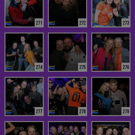
271
272
273
274
275
276
277
278
279