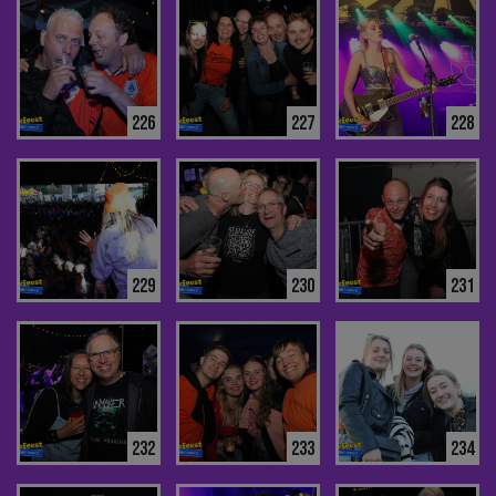
226
227
228
229
230
231
232
233
234