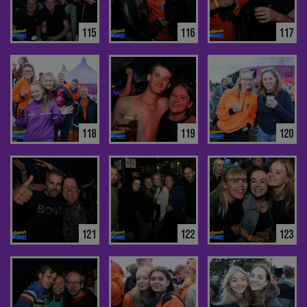
115
116
117
118
119
120
121
122
123