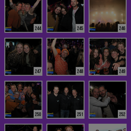
244
245
246
247
248
249
250
251
252