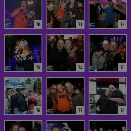
70
71
72
73
74
75
76
77
78