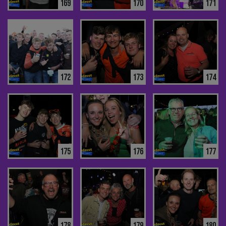
169
170
171
172
173
174
175
176
177
178
179
180