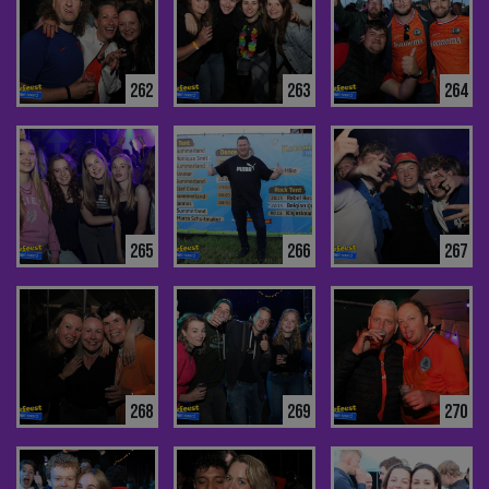
262
263
264
265
266
267
268
269
270