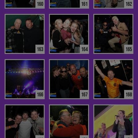
160
161
162
163
164
165
166
167
168