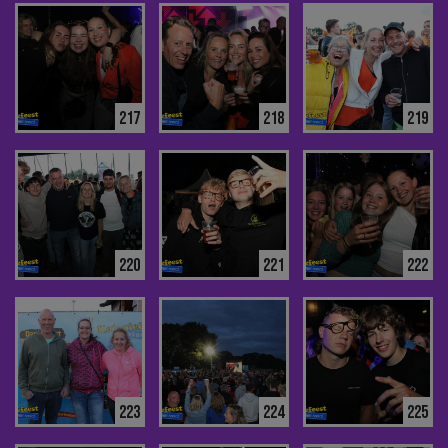
217
218
219
220
221
222
223
224
225