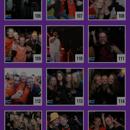
106
107
108
109
110
111
112
113
114