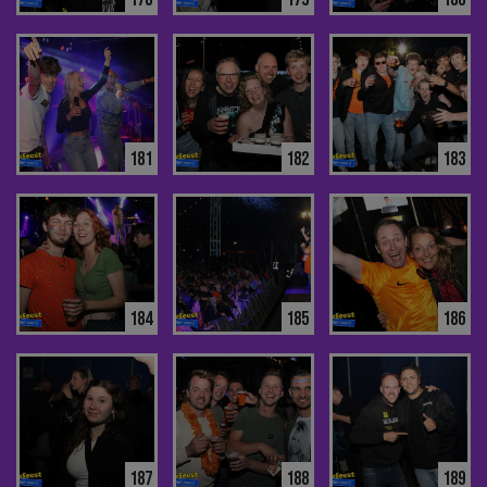
181
182
183
184
185
186
187
188
189