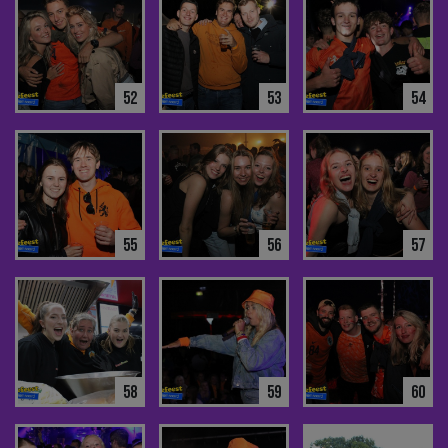
52
53
54
55
56
57
58
59
60