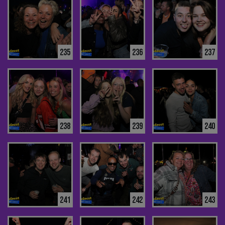
235
236
237
238
239
240
241
242
243