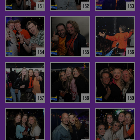
151
152
153
154
155
156
157
158
159