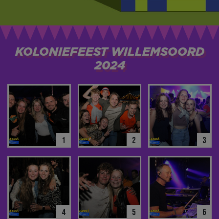
KOLONIEFEEST WILLEMSOORD
2024
1
2
3
4
5
6