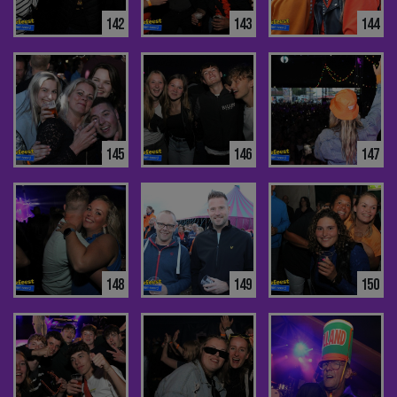
142
143
144
145
146
147
148
149
150