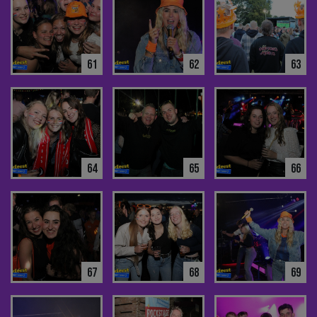
61
62
63
64
65
66
67
68
69