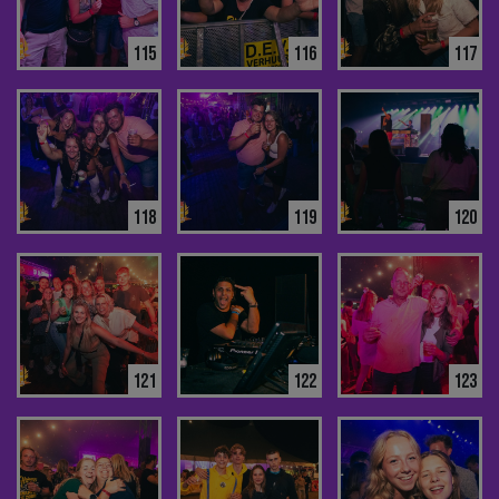
115
116
117
118
119
120
121
122
123