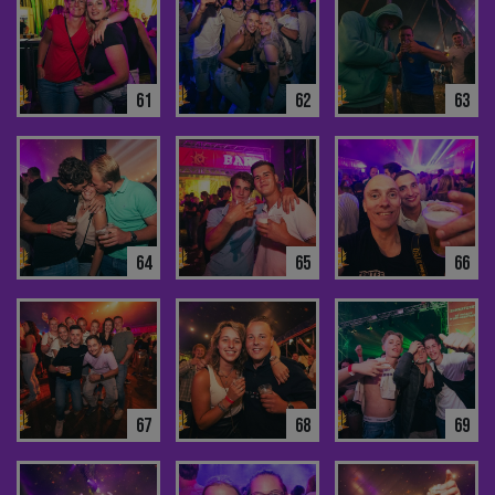
61
62
63
64
65
66
67
68
69