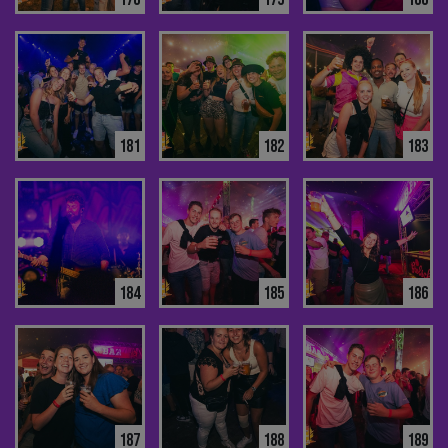
181
182
183
184
185
186
187
188
189