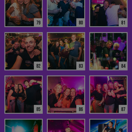
79
80
81
82
83
84
85
86
87