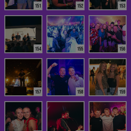
151
152
153
154
155
156
157
158
159