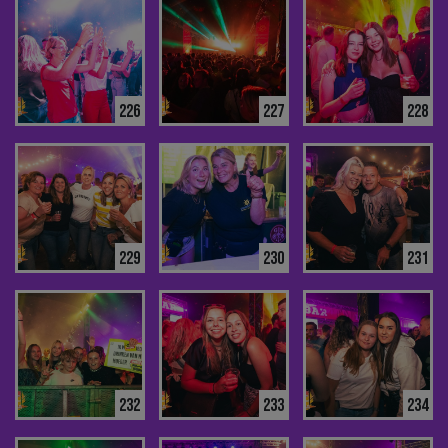
226
227
228
229
230
231
232
233
234