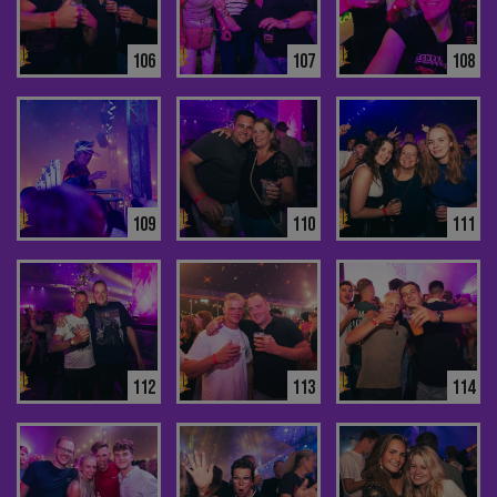
106
107
108
109
110
111
112
113
114