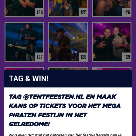
124
125
126
127
128
129
TAG & WIN!
TAG
@TENTFEESTEN.NL
EN MAAK
130
131
132
KANS OP TICKETS VOOR HET
MEGA
PIRATEN FESTIJN
IN HET
GELREDOME!
Nog even dit: met het betreden van het festivalterrein ben je