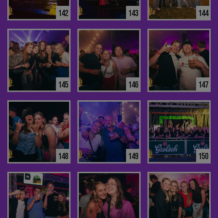
142
143
144
145
146
147
148
149
150