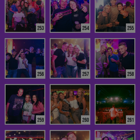
253
254
255
256
257
258
259
260
261