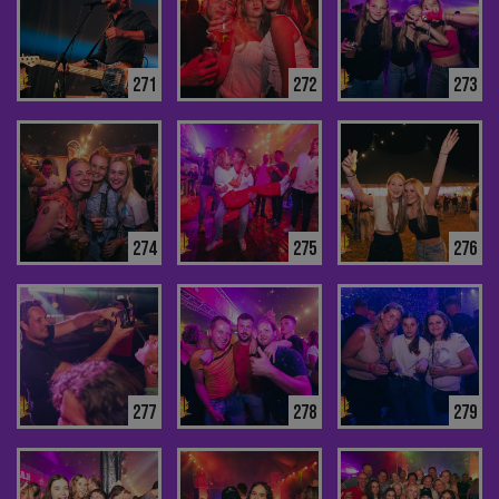
271
272
273
274
275
276
277
278
279