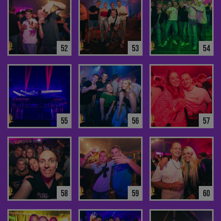
52
53
54
55
56
57
58
59
60