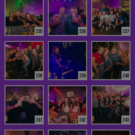
235
236
237
238
239
240
241
242
243