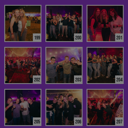
199
200
201
202
203
204
205
206
207