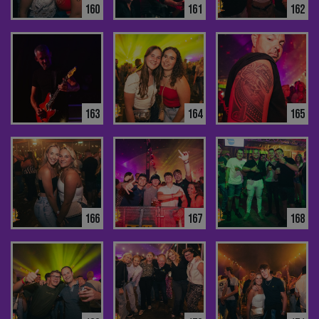
160
161
162
163
164
165
166
167
168