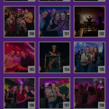
190
191
192
193
194
195
196
197
198