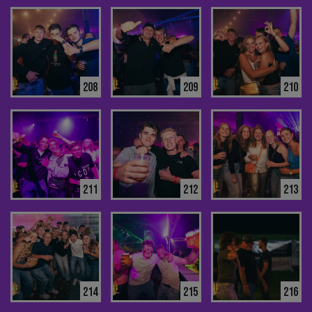
208
209
210
211
212
213
214
215
216