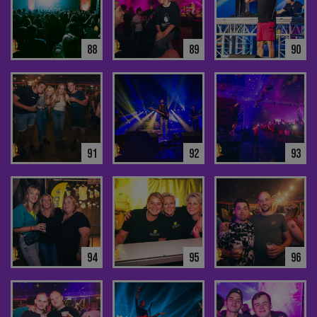
88
89
90
91
92
93
94
95
96