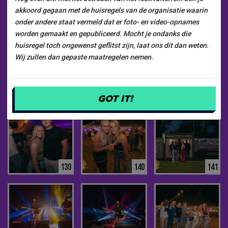
akkoord gegaan met de huisregels van de organisatie waarin
133
134
135
onder andere staat vermeld dat er foto- en video-opnames
worden gemaakt en gepubliceerd. Mocht je ondanks die
huisregel toch ongewenst geflitst zijn, laat ons dit dan weten.
Wij zullen dan gepaste maatregelen nemen.
136
137
138
GOT IT!
139
140
141