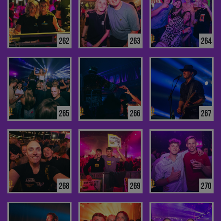
262
263
264
265
266
267
268
269
270