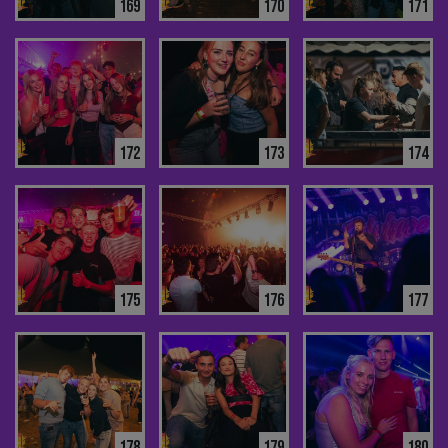
169
170
171
172
173
174
175
176
177
178
179
180