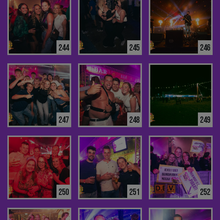
244
245
246
247
248
249
250
251
252