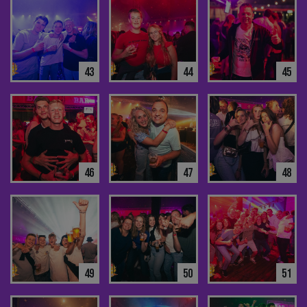
43
44
45
46
47
48
49
50
51