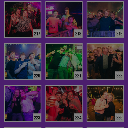
217
218
219
220
221
222
223
224
225