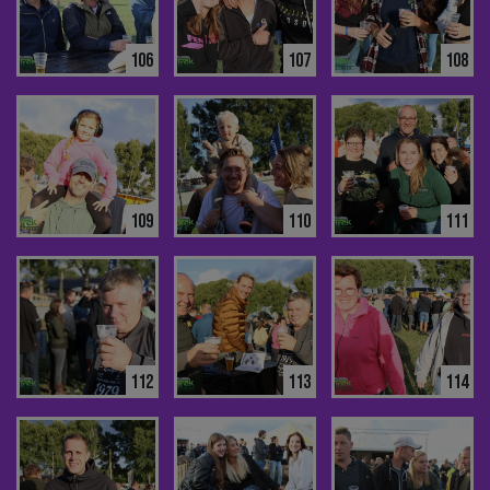
106
107
108
109
110
111
112
113
114