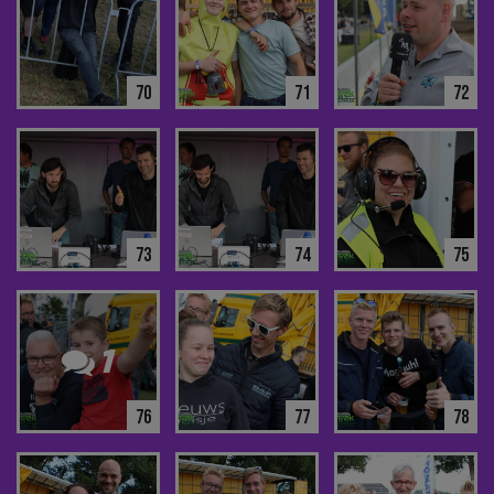
70
71
72
73
74
75
1
76
77
78