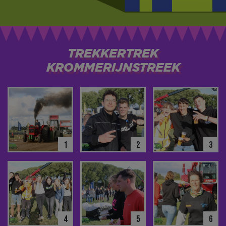
TREKKERTREK
KROMMERIJNSTREEK
1
2
3
4
5
6