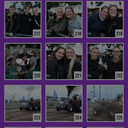
217
218
219
1
220
221
222
223
224
225