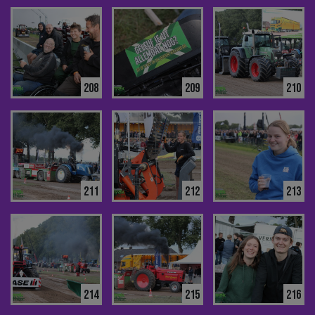
208
209
210
211
212
213
214
215
216