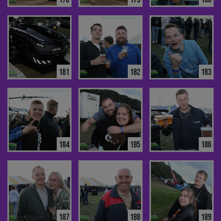
181
182
183
184
185
186
187
188
189