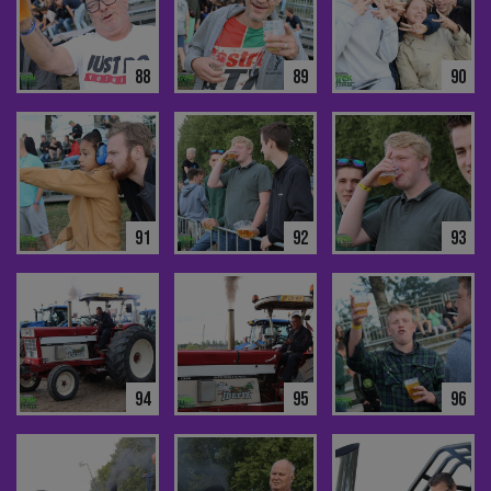
88
89
90
91
92
93
94
95
96