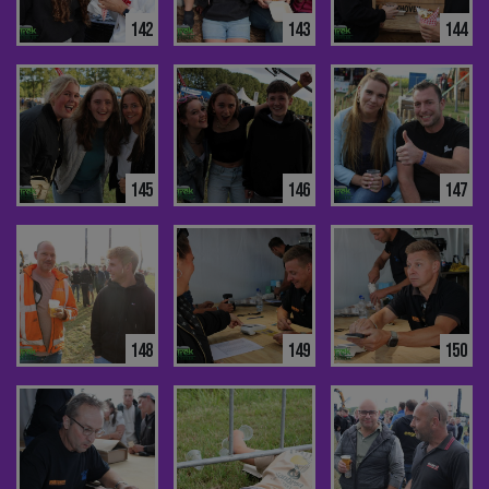
142
143
144
145
146
147
148
149
150