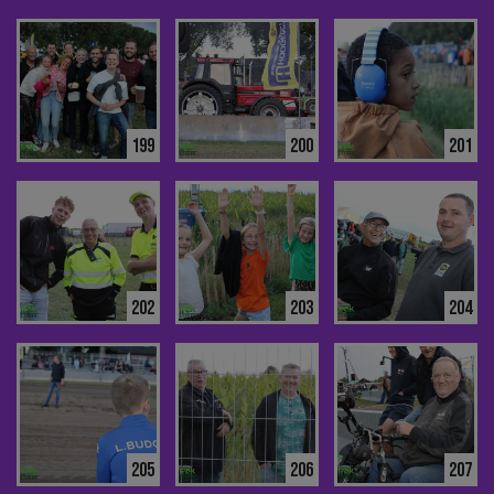
199
200
201
202
203
204
205
206
207