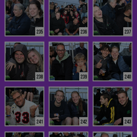
235
236
237
238
239
240
241
242
243