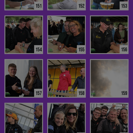
151
152
153
154
155
156
157
158
159