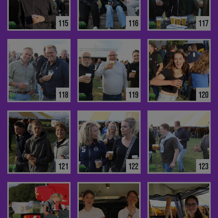
115
116
117
118
119
120
121
122
123