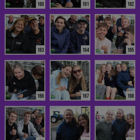
160
161
162
163
164
165
166
167
168