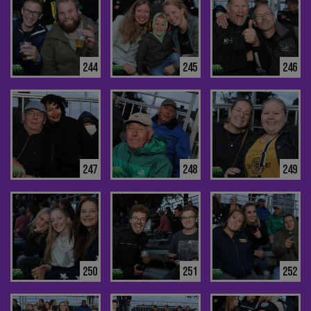
244
245
246
247
248
249
250
251
252