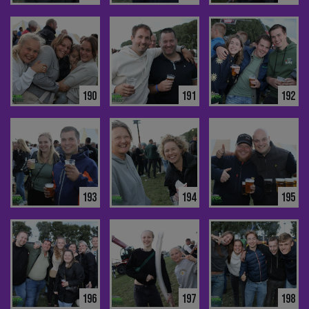
190
191
192
193
194
195
196
197
198