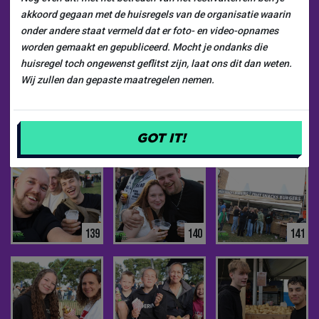
akkoord gegaan met de huisregels van de organisatie waarin
133
134
135
onder andere staat vermeld dat er foto- en video-opnames
worden gemaakt en gepubliceerd. Mocht je ondanks die
huisregel toch ongewenst geflitst zijn, laat ons dit dan weten.
Wij zullen dan gepaste maatregelen nemen.
136
137
138
GOT IT!
139
140
141