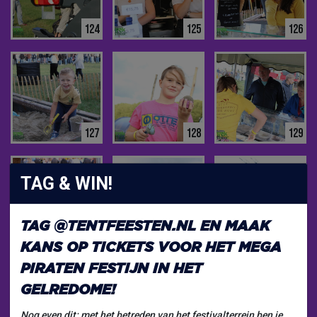
124
125
126
127
128
129
TAG & WIN!
TAG
@TENTFEESTEN.NL
EN MAAK
130
131
132
KANS OP TICKETS VOOR HET
MEGA
PIRATEN FESTIJN
IN HET
GELREDOME!
Nog even dit: met het betreden van het festivalterrein ben je