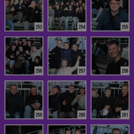
253
254
255
256
257
258
259
260
261