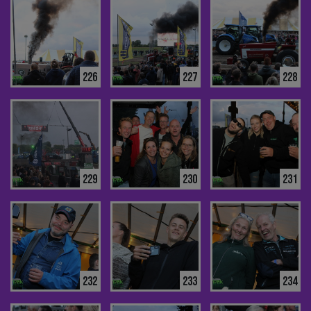
226
227
228
229
230
231
232
233
234