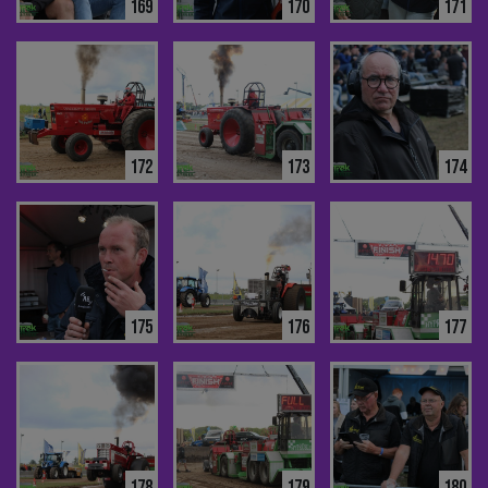
169
170
171
172
173
174
175
176
177
178
179
180