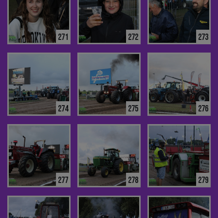
271
272
273
274
275
276
277
278
279