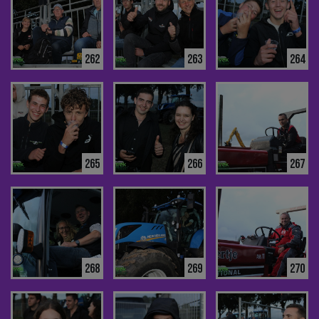
262
263
264
265
266
267
268
269
270