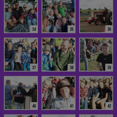
34
35
36
37
38
39
40
41
42