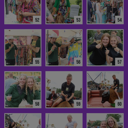
52
53
54
55
56
57
58
59
60