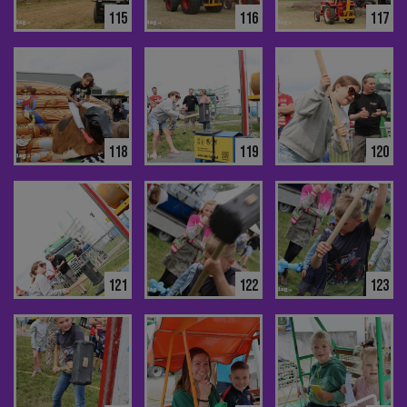
115
116
117
118
119
120
121
122
123