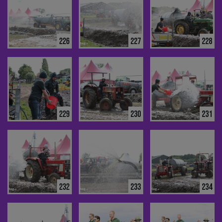
226
227
228
229
230
231
232
233
234