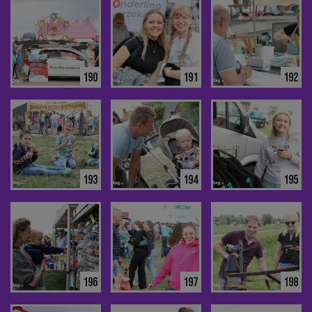
190
191
192
193
194
195
196
197
198