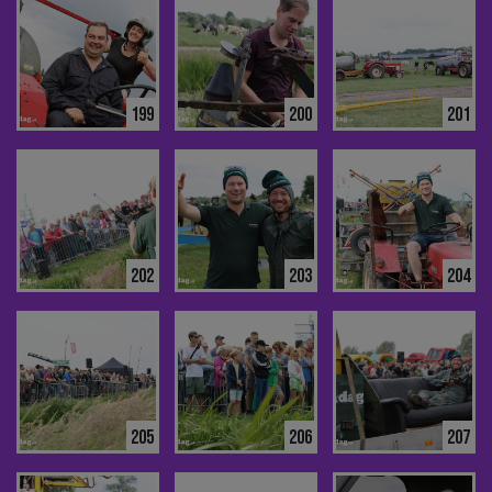
199
200
201
202
203
204
205
206
207