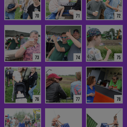
70
71
72
73
74
75
76
77
78