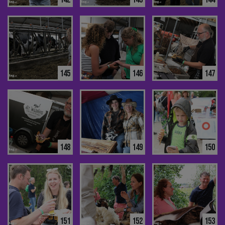
145
146
147
148
149
150
151
152
153