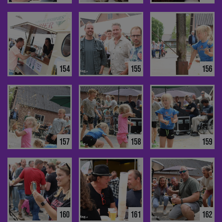
154
155
156
157
158
159
160
161
162