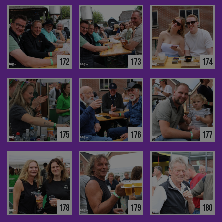
172
173
174
175
176
177
178
179
180