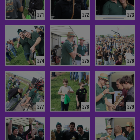
271
272
273
274
275
276
277
278
279