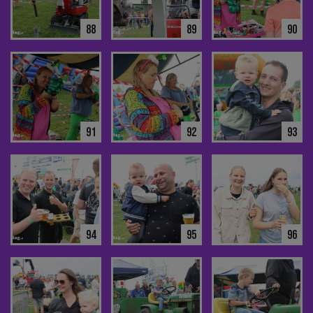
88
89
90
91
92
93
94
95
96