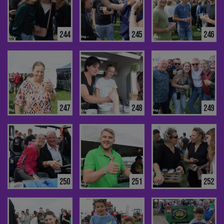
244
245
246
247
248
249
250
251
252