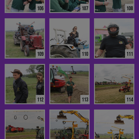
106
107
108
109
110
111
112
113
114