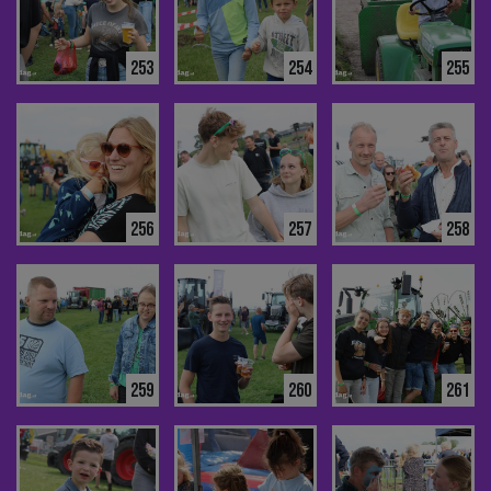
253
254
255
256
257
258
259
260
261