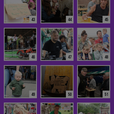
43
44
45
46
47
48
49
50
51