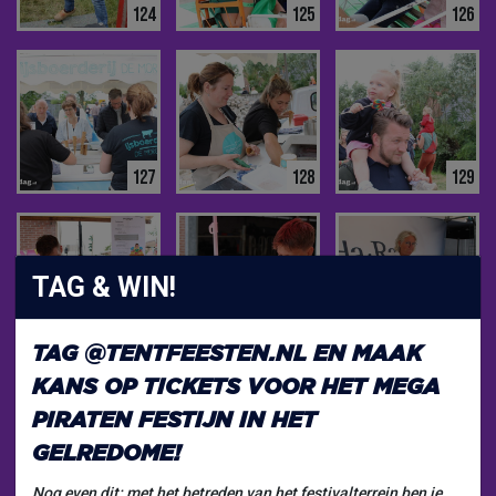
124
125
126
127
128
129
TAG & WIN!
130
131
132
TAG
@TENTFEESTEN.NL
EN MAAK
KANS OP TICKETS VOOR HET
MEGA
PIRATEN FESTIJN
IN HET
GELREDOME!
Nog even dit: met het betreden van het festivalterrein ben je