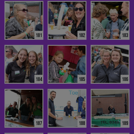
181
182
183
184
185
186
187
188
189