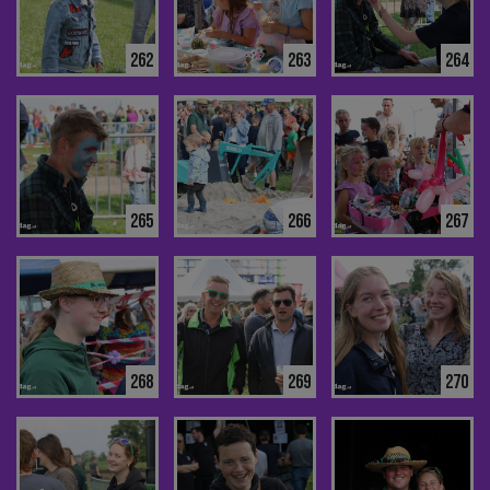
262
263
264
265
266
267
268
269
270