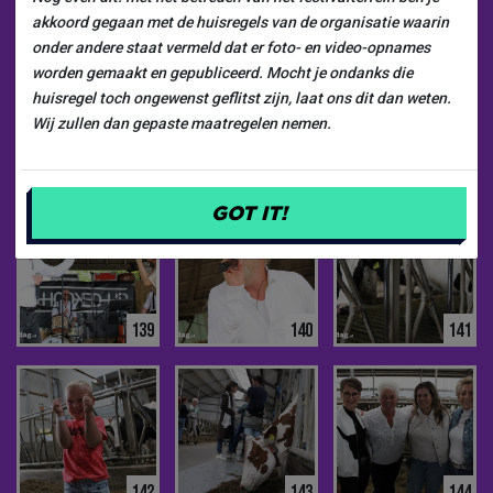
133
134
135
akkoord gegaan met de huisregels van de organisatie waarin
onder andere staat vermeld dat er foto- en video-opnames
worden gemaakt en gepubliceerd. Mocht je ondanks die
huisregel toch ongewenst geflitst zijn, laat ons dit dan weten.
Wij zullen dan gepaste maatregelen nemen.
136
137
138
GOT IT!
139
140
141
142
143
144