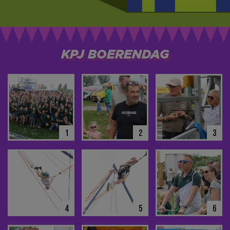
KPJ BOERENDAG
1
2
3
4
5
6