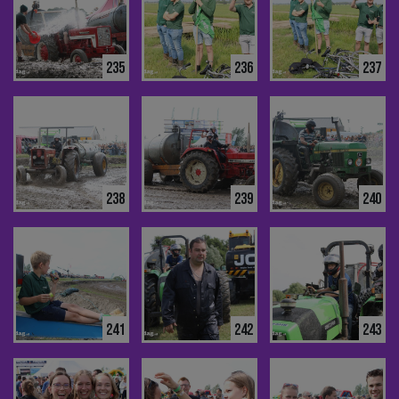
235
236
237
238
239
240
241
242
243