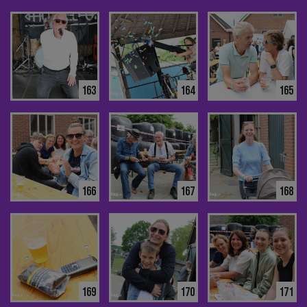
163
164
165
166
167
168
169
170
171